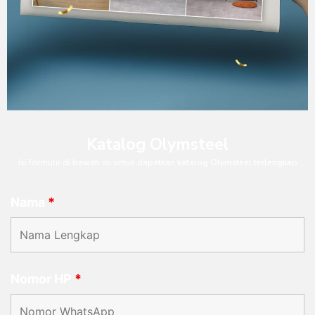
Katalog Olymsteel
Isi formulir di bawah ini untuk dapatkan katalog Olymsteel terlengkap
Nama
*
Nomor HP
*