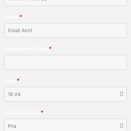
Email
*
Kabupaten / Kota
*
Usia
*
Jenis Kelamin
*